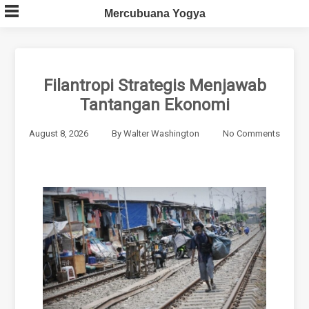
Skip
Mercubuana Yogya
to
content
Filantropi Strategis Menjawab
Tantangan Ekonomi
August 8, 2026
By
Walter Washington
No Comments