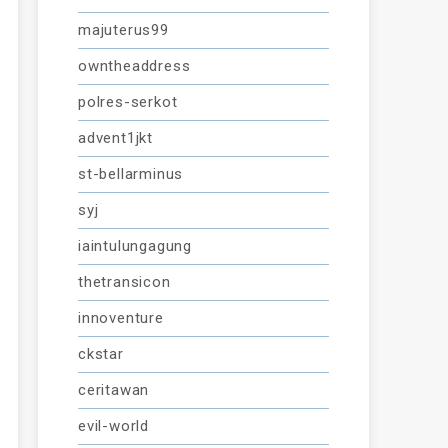
majuterus99
owntheaddress
polres-serkot
advent1jkt
st-bellarminus
syj
iaintulungagung
thetransicon
innoventure
ckstar
ceritawan
evil-world