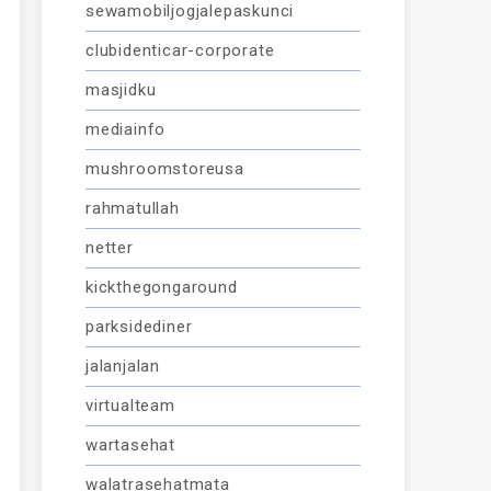
sewamobiljogjalepaskunci
clubidenticar-corporate
masjidku
mediainfo
mushroomstoreusa
rahmatullah
netter
kickthegongaround
parksidediner
jalanjalan
virtualteam
wartasehat
walatrasehatmata