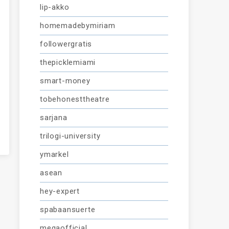
lip-akko
homemadebymiriam
followergratis
thepicklemiami
smart-money
tobehonesttheatre
sarjana
trilogi-university
ymarkel
asean
hey-expert
spabaansuerte
megaofficial