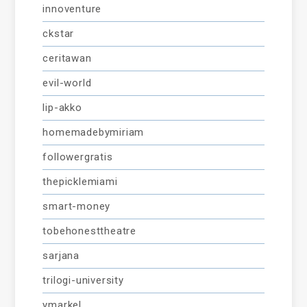
innoventure
ckstar
ceritawan
evil-world
lip-akko
homemadebymiriam
followergratis
thepicklemiami
smart-money
tobehonesttheatre
sarjana
trilogi-university
ymarkel