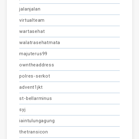
jalanjalan
virtualteam
wartasehat
walatrasehatmata
majuterus99
owntheaddress
polres-serkot
advent1jkt
st-bellarminus
syj
iaintulungagung
thetransicon