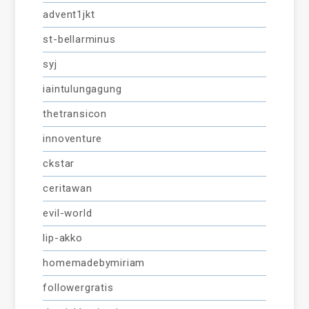
advent1jkt
st-bellarminus
syj
iaintulungagung
thetransicon
innoventure
ckstar
ceritawan
evil-world
lip-akko
homemadebymiriam
followergratis