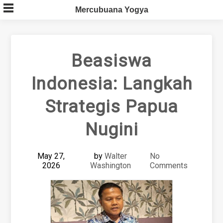
Skip
Mercubuana Yogya
to
content
Beasiswa
Indonesia: Langkah
Strategis Papua
Nugini
May 27,
by
Walter
No
2026
Washington
Comments