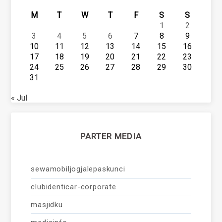
M
T
W
T
F
S
S
1
2
3
4
5
6
7
8
9
10
11
12
13
14
15
16
17
18
19
20
21
22
23
24
25
26
27
28
29
30
31
« Jul
PARTER MEDIA
sewamobiljogjalepaskunci
clubidenticar-corporate
masjidku