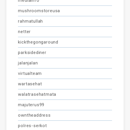
mediainfo
mushroomstoreusa
rahmatullah
netter
kickthegongaround
parksidediner
jalanjalan
virtualteam
wartasehat
walatrasehatmata
majuterus99
owntheaddress
polres-serkot