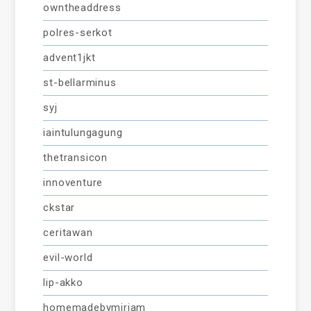
owntheaddress
polres-serkot
advent1jkt
st-bellarminus
syj
iaintulungagung
thetransicon
innoventure
ckstar
ceritawan
evil-world
lip-akko
homemadebymiriam