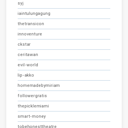
syj
iaintulungagung
thetransicon
innoventure
ckstar
ceritawan
evil-world
lip-akko
homemadebymiriam
followergratis
thepicklemiami
smart-money
tobehonesttheatre