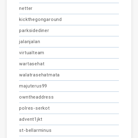
netter
kickthegongaround
parksidediner
jalanjalan
virtualteam
wartasehat
walatrasehatmata
majuterus99
owntheaddress
polres-serkot
advent1jkt
st-bellarminus