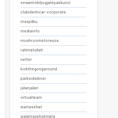
sewamobiljogjalepaskunci
clubidenticar-corporate
masjidku
mediainfo
mushroomstoreusa
rahmatullah
netter
kickthegongaround
parksidediner
jalanjalan
virtualteam
wartasehat
walatrasehatmata