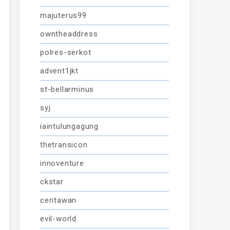
majuterus99
owntheaddress
polres-serkot
advent1jkt
st-bellarminus
syj
iaintulungagung
thetransicon
innoventure
ckstar
ceritawan
evil-world