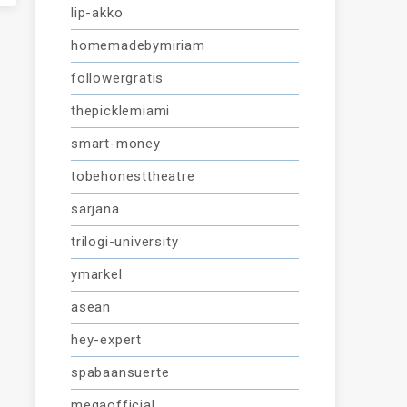
lip-akko
homemadebymiriam
followergratis
thepicklemiami
smart-money
tobehonesttheatre
sarjana
trilogi-university
ymarkel
asean
hey-expert
spabaansuerte
megaofficial