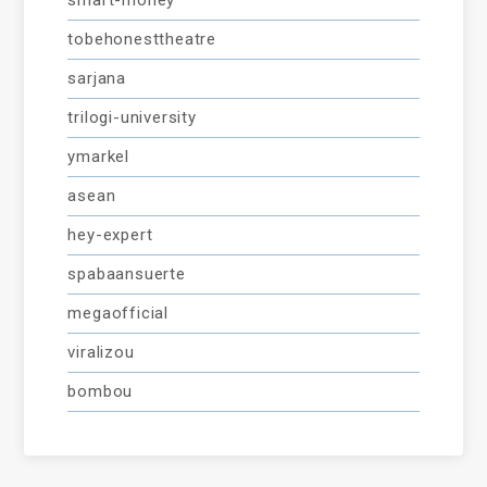
smart-money
tobehonesttheatre
sarjana
trilogi-university
ymarkel
asean
hey-expert
spabaansuerte
megaofficial
viralizou
bombou