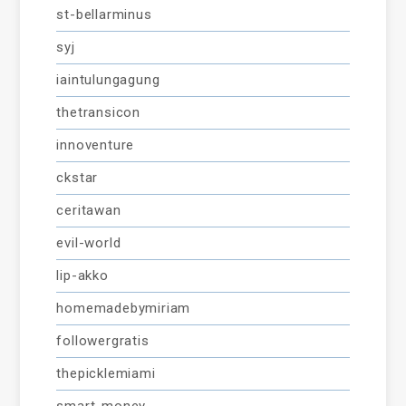
st-bellarminus
syj
iaintulungagung
thetransicon
innoventure
ckstar
ceritawan
evil-world
lip-akko
homemadebymiriam
followergratis
thepicklemiami