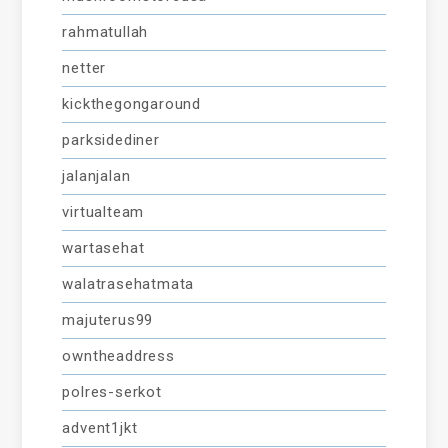
rahmatullah
netter
kickthegongaround
parksidediner
jalanjalan
virtualteam
wartasehat
walatrasehatmata
majuterus99
owntheaddress
polres-serkot
advent1jkt