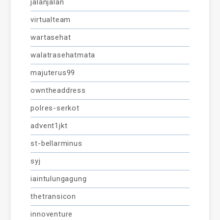
jalanjalan
virtualteam
wartasehat
walatrasehatmata
majuterus99
owntheaddress
polres-serkot
advent1jkt
st-bellarminus
syj
iaintulungagung
thetransicon
innoventure