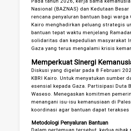
Pada tahun 2026, kerja sama kemanusia
Nasional (BAZNAS) dan Kedutaan Besar R
rencana penyaluran bantuan bagi warga 
Kairo menghadirkan peluang strategis u
bantuan tepat waktu menjelang Ramada
solidaritas dan kepedulian masyarakat 
Gaza yang terus mengalami krisis kema
Memperkuat Sinergi Kemanusi
Diskusi yang digelar pada 8 Februari 2
KBRI Kairo. Untuk menyatukan sumber d
esensial kepada Gaza. Partisipasi Duta 
Waseso. Menegaskan komitmen pemerinta
menangani isu-isu kemanusiaan di Palest
koordinasi agar bantuan dapat terakses
Metodologi Penyaluran Bantuan
Dalam pertemuan tersebut, kedua pihak