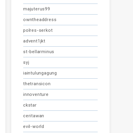
majuterus99
owntheaddress
polres-serkot
advent1jkt
st-bellarminus
syj
iaintulungagung
thetransicon
innoventure
ckstar
ceritawan
evil-world