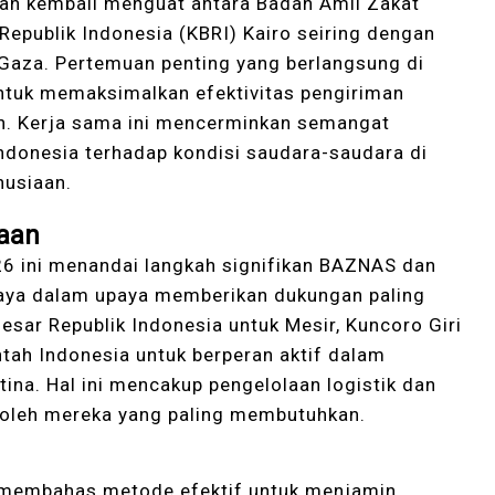
an kembali menguat antara Badan Amil Zakat
epublik Indonesia (KBRI) Kairo seiring dengan
Gaza. Pertemuan penting yang berlangsung di
ntuk memaksimalkan efektivitas pengiriman
n. Kerja sama ini mencerminkan semangat
Indonesia terhadap kondisi saudara-saudara di
nusiaan.
aan
026 ini menandai langkah signifikan BAZNAS dan
aya dalam upaya memberikan dukungan paling
Besar Republik Indonesia untuk Mesir, Kuncoro Giri
h Indonesia untuk berperan aktif dalam
ina. Hal ini mencakup pengelolaan logistik dan
 oleh mereka yang paling membutuhkan.
 membahas metode efektif untuk menjamin