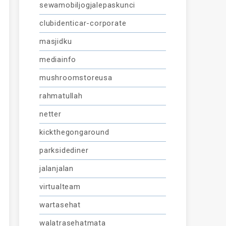
sewamobiljogjalepaskunci
clubidenticar-corporate
masjidku
mediainfo
mushroomstoreusa
rahmatullah
netter
kickthegongaround
parksidediner
jalanjalan
virtualteam
wartasehat
walatrasehatmata