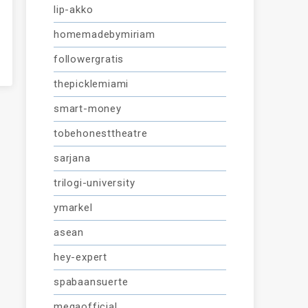
lip-akko
homemadebymiriam
followergratis
thepicklemiami
smart-money
tobehonesttheatre
sarjana
trilogi-university
ymarkel
asean
hey-expert
spabaansuerte
megaofficial