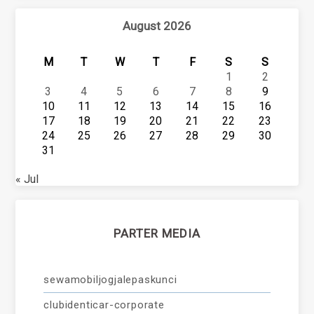
August 2026
M
T
W
T
F
S
S
1
2
3
4
5
6
7
8
9
10
11
12
13
14
15
16
17
18
19
20
21
22
23
24
25
26
27
28
29
30
31
« Jul
PARTER MEDIA
sewamobiljogjalepaskunci
clubidenticar-corporate