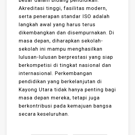
Akreditasi tinggi, fasilitas modern,
serta penerapan standar ISO adalah
langkah awal yang harus terus
dikembangkan dan disempurnakan. Di
masa depan, diharapkan sekolah-
sekolah ini mampu menghasilkan
lulusan-lulusan berprestasi yang siap
berkompetisi di tingkat nasional dan
internasional. Perkembangan
pendidikan yang berkelanjutan di
Kayong Utara tidak hanya penting bagi
masa depan mereka, tetapi juga
berkontribusi pada kemajuan bangsa
secara keseluruhan.