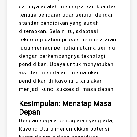
satunya adalah meningkatkan kualitas
tenaga pengajar agar sejajar dengan
standar pendidikan yang sudah
diterapkan. Selain itu, adaptasi
teknologi dalam proses pembelajaran
juga menjadi perhatian utama seiring
dengan berkembangnya teknologi
pendidikan. Upaya untuk menyatukan
visi dan misi dalam memajukan
pendidikan di Kayong Utara akan
menjadi kunci sukses di masa depan.
Kesimpulan: Menatap Masa
Depan
Dengan segala pencapaian yang ada,
Kayong Utara menunjukkan potensi
besar dalam bidang pendidikan.