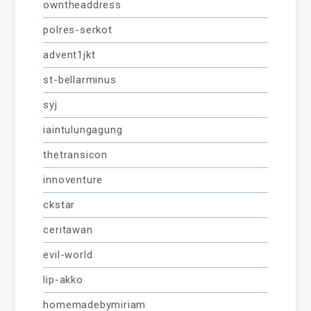
owntheaddress
polres-serkot
advent1jkt
st-bellarminus
syj
iaintulungagung
thetransicon
innoventure
ckstar
ceritawan
evil-world
lip-akko
homemadebymiriam