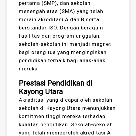
pertama (SMP), dan sekolah
menengah atas (SMA) yang telah
meraih akreditasi A dan B serta
berstandar ISO. Dengan beragam
fasilitas dan program unggulan,
sekolah-sekolah ini menjadi magnet
bagi orang tua yang menginginkan
pendidikan terbaik bagi anak-anak
mereka.
Prestasi Pendidikan di
Kayong Utara
Akreditasi yang dicapai oleh sekolah-
sekolah di Kayong Utara menunjukkan
komitmen tinggi mereka terhadap
kualitas pendidikan. Sekolah-sekolah
yang telah memperoleh akreditasi A