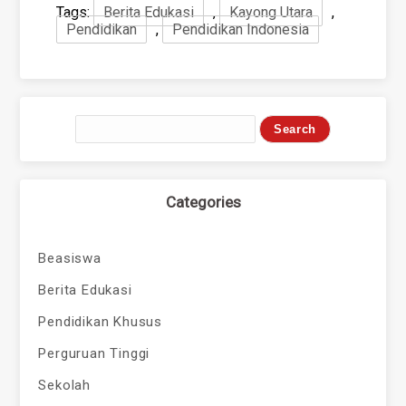
Tags:
Berita Edukasi
,
Kayong Utara
,
Pendidikan
,
Pendidikan Indonesia
Categories
Beasiswa
Berita Edukasi
Pendidikan Khusus
Perguruan Tinggi
Sekolah