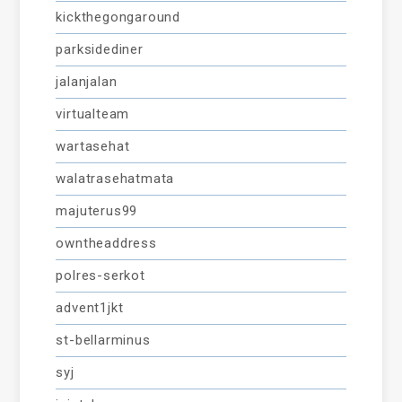
kickthegongaround
parksidediner
jalanjalan
virtualteam
wartasehat
walatrasehatmata
majuterus99
owntheaddress
polres-serkot
advent1jkt
st-bellarminus
syj