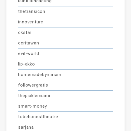
iaintulungagung
thetransicon
innoventure
ckstar
ceritawan
evil-world
lip-akko
homemadebymiriam
followergratis
thepicklemiami
smart-money
tobehonesttheatre
sarjana