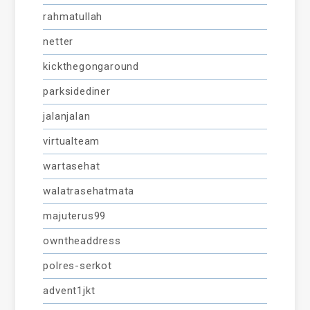
rahmatullah
netter
kickthegongaround
parksidediner
jalanjalan
virtualteam
wartasehat
walatrasehatmata
majuterus99
owntheaddress
polres-serkot
advent1jkt