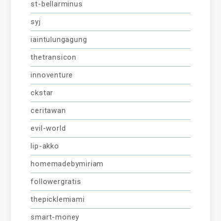
st-bellarminus
syj
iaintulungagung
thetransicon
innoventure
ckstar
ceritawan
evil-world
lip-akko
homemadebymiriam
followergratis
thepicklemiami
smart-money