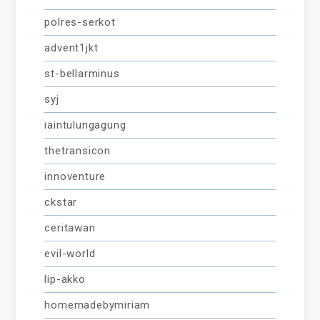
polres-serkot
advent1jkt
st-bellarminus
syj
iaintulungagung
thetransicon
innoventure
ckstar
ceritawan
evil-world
lip-akko
homemadebymiriam