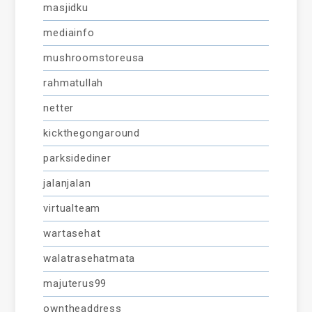
masjidku
mediainfo
mushroomstoreusa
rahmatullah
netter
kickthegongaround
parksidediner
jalanjalan
virtualteam
wartasehat
walatrasehatmata
majuterus99
owntheaddress