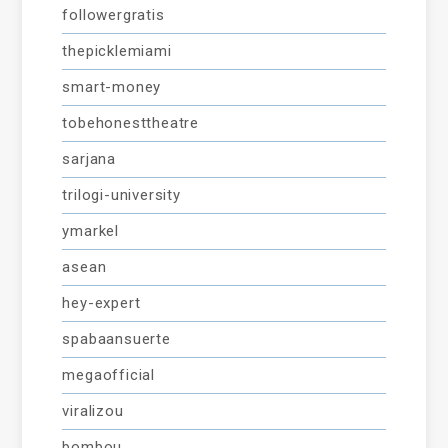
followergratis
thepicklemiami
smart-money
tobehonesttheatre
sarjana
trilogi-university
ymarkel
asean
hey-expert
spabaansuerte
megaofficial
viralizou
bombou