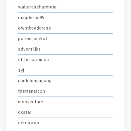
walatrasehatmata
majuterus99
owntheaddress
polres-serkot
advent1jkt
st-bellarminus
syj
iaintulungagung
thetransicon
innoventure
ckstar
ceritawan