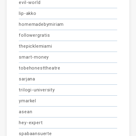
evil-world
lip-akko
homemadebymiriam
followergratis
thepicklemiami
smart-money
tobehonesttheatre
sarjana
trilogi-university
ymarkel
asean
hey-expert
spabaansuerte