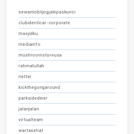
sewamobiljogjalepaskunci
clubidenticar-corporate
masjidku
mediainfo
mushroomstoreusa
rahmatullah
netter
kickthegongaround
parksidediner
jalanjalan
virtualteam
wartasehat