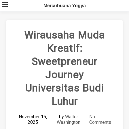
Skip
Mercubuana Yogya
to
content
Wirausaha Muda
Kreatif:
Sweetpreneur
Journey
Universitas Budi
Luhur
November 15,
by
Walter
No
2025
Washington
Comments