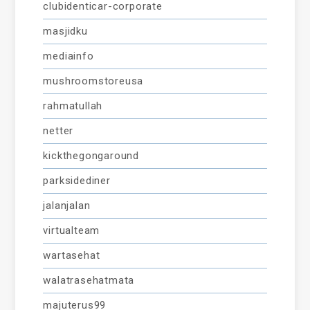
clubidenticar-corporate
masjidku
mediainfo
mushroomstoreusa
rahmatullah
netter
kickthegongaround
parksidediner
jalanjalan
virtualteam
wartasehat
walatrasehatmata
majuterus99