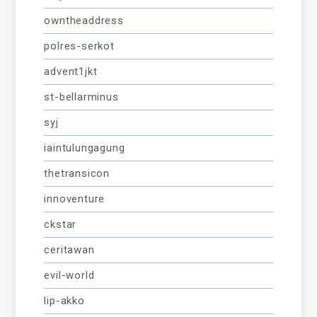
owntheaddress
polres-serkot
advent1jkt
st-bellarminus
syj
iaintulungagung
thetransicon
innoventure
ckstar
ceritawan
evil-world
lip-akko