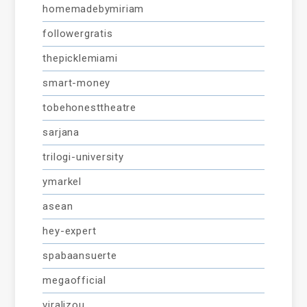
homemadebymiriam
followergratis
thepicklemiami
smart-money
tobehonesttheatre
sarjana
trilogi-university
ymarkel
asean
hey-expert
spabaansuerte
megaofficial
viralizou