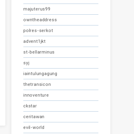
majuterus99
owntheaddress
polres-serkot
advent1jkt
st-bellarminus
syj
iaintulungagung
thetransicon
innoventure
ckstar
ceritawan
evil-world