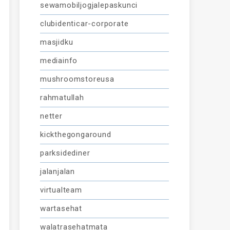
sewamobiljogjalepaskunci
clubidenticar-corporate
masjidku
mediainfo
mushroomstoreusa
rahmatullah
netter
kickthegongaround
parksidediner
jalanjalan
virtualteam
wartasehat
walatrasehatmata