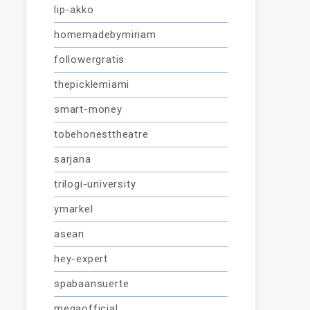
lip-akko
homemadebymiriam
followergratis
thepicklemiami
smart-money
tobehonesttheatre
sarjana
trilogi-university
ymarkel
asean
hey-expert
spabaansuerte
megaofficial