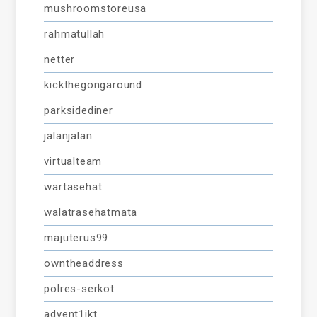
mushroomstoreusa
rahmatullah
netter
kickthegongaround
parksidediner
jalanjalan
virtualteam
wartasehat
walatrasehatmata
majuterus99
owntheaddress
polres-serkot
advent1jkt