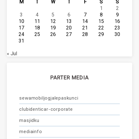
M
T
W
T
F
S
S
1
2
3
4
5
6
7
8
9
10
11
12
13
14
15
16
17
18
19
20
21
22
23
24
25
26
27
28
29
30
31
« Jul
PARTER MEDIA
sewamobiljogjalepaskunci
clubidenticar-corporate
masjidku
mediainfo