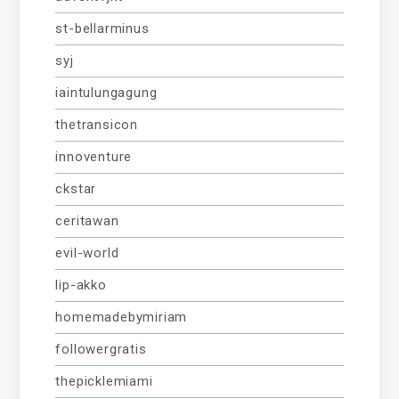
st-bellarminus
syj
iaintulungagung
thetransicon
innoventure
ckstar
ceritawan
evil-world
lip-akko
homemadebymiriam
followergratis
thepicklemiami