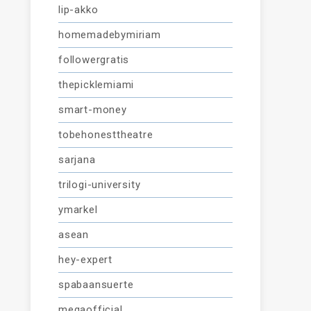
lip-akko
homemadebymiriam
followergratis
thepicklemiami
smart-money
tobehonesttheatre
sarjana
trilogi-university
ymarkel
asean
hey-expert
spabaansuerte
megaofficial