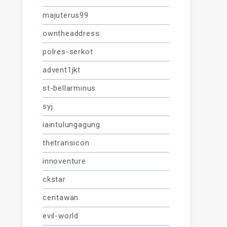
majuterus99
owntheaddress
polres-serkot
advent1jkt
st-bellarminus
syj
iaintulungagung
thetransicon
innoventure
ckstar
ceritawan
evil-world