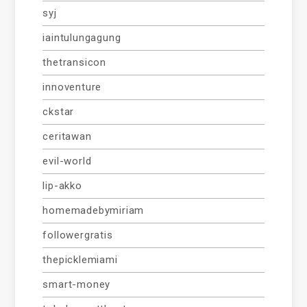
syj
iaintulungagung
thetransicon
innoventure
ckstar
ceritawan
evil-world
lip-akko
homemadebymiriam
followergratis
thepicklemiami
smart-money