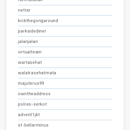
netter
kickthegongaround
parksidediner
jalanjalan
virtualteam
wartasehat
walatrasehatmata
majuterus99
owntheaddress
polres-serkot
advent1jkt
st-bellarminus