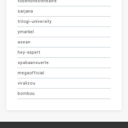
tobehonesttheatre
sarjana
trilogi-university
ymarkel
asean
hey-expert
spabaansuerte
megaofficial
viralizou
bombou