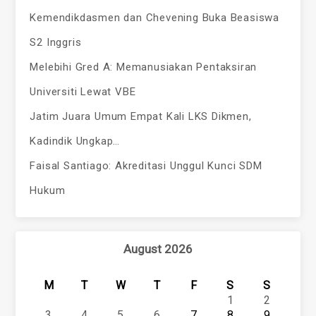
Kemendikdasmen dan Chevening Buka Beasiswa
S2 Inggris
Melebihi Gred A: Memanusiakan Pentaksiran
Universiti Lewat VBE
Jatim Juara Umum Empat Kali LKS Dikmen,
Kadindik Ungkap…
Faisal Santiago: Akreditasi Unggul Kunci SDM
Hukum
August 2026
M
T
W
T
F
S
S
1
2
3
4
5
6
7
8
9