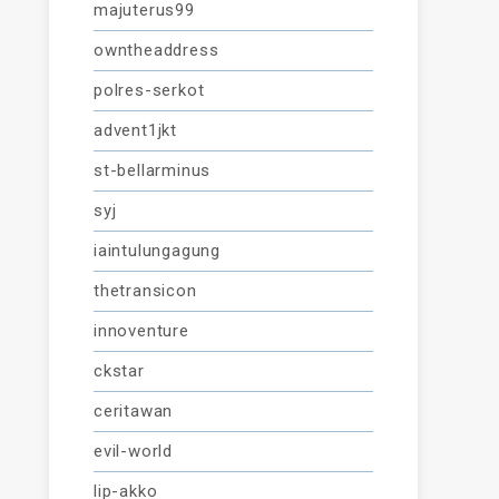
majuterus99
owntheaddress
polres-serkot
advent1jkt
st-bellarminus
syj
iaintulungagung
thetransicon
innoventure
ckstar
ceritawan
evil-world
lip-akko