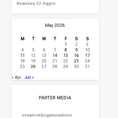
Beasiswa S2 Inggris
May 2026
M
T
W
T
F
S
S
1
2
3
4
5
6
7
8
9
10
11
12
13
14
15
16
17
18
19
20
21
22
23
24
25
26
27
28
29
30
31
« Apr
Jun »
PARTER MEDIA
sewamobiljogjalepaskunci