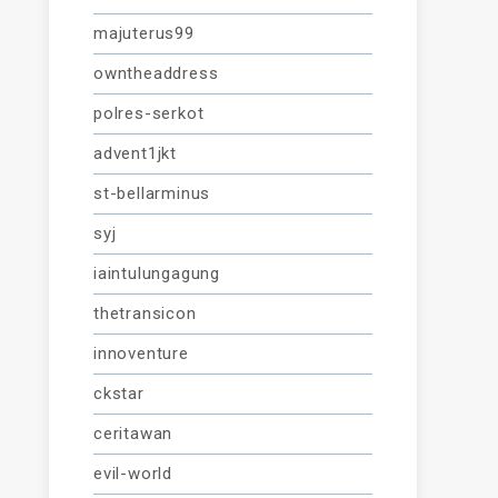
majuterus99
owntheaddress
polres-serkot
advent1jkt
st-bellarminus
syj
iaintulungagung
thetransicon
innoventure
ckstar
ceritawan
evil-world