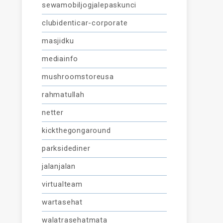
sewamobiljogjalepaskunci
clubidenticar-corporate
masjidku
mediainfo
mushroomstoreusa
rahmatullah
netter
kickthegongaround
parksidediner
jalanjalan
virtualteam
wartasehat
walatrasehatmata