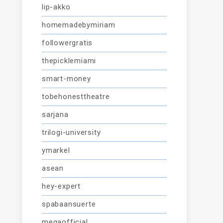
lip-akko
homemadebymiriam
followergratis
thepicklemiami
smart-money
tobehonesttheatre
sarjana
trilogi-university
ymarkel
asean
hey-expert
spabaansuerte
megaofficial