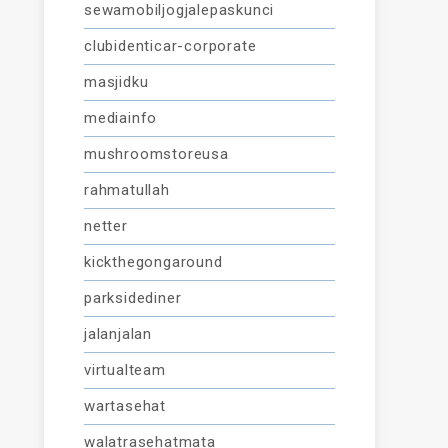
sewamobiljogjalepaskunci
clubidenticar-corporate
masjidku
mediainfo
mushroomstoreusa
rahmatullah
netter
kickthegongaround
parksidediner
jalanjalan
virtualteam
wartasehat
walatrasehatmata