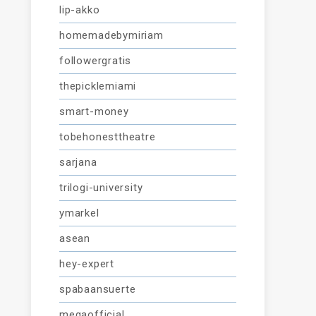
lip-akko
homemadebymiriam
followergratis
thepicklemiami
smart-money
tobehonesttheatre
sarjana
trilogi-university
ymarkel
asean
hey-expert
spabaansuerte
megaofficial