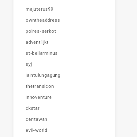
majuterus99
owntheaddress
polres-serkot
advent1jkt
st-bellarminus
syj
iaintulungagung
thetransicon
innoventure
ckstar
ceritawan
evil-world