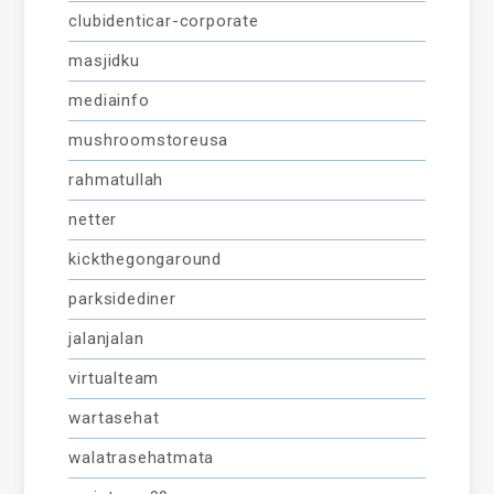
clubidenticar-corporate
masjidku
mediainfo
mushroomstoreusa
rahmatullah
netter
kickthegongaround
parksidediner
jalanjalan
virtualteam
wartasehat
walatrasehatmata