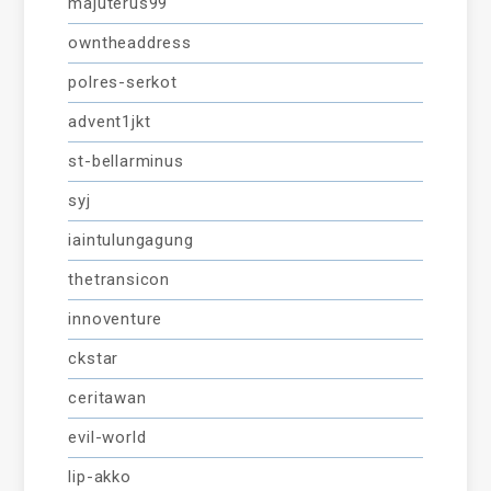
majuterus99
owntheaddress
polres-serkot
advent1jkt
st-bellarminus
syj
iaintulungagung
thetransicon
innoventure
ckstar
ceritawan
evil-world
lip-akko