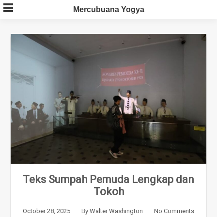
Skip
Mercubuana Yogya
to
content
Teks Sumpah Pemuda Lengkap dan
Tokoh
October 28, 2025
By
Walter Washington
No Comments