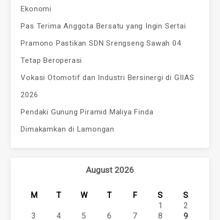
Ekonomi
Pas Terima Anggota Bersatu yang Ingin Sertai
Pramono Pastikan SDN Srengseng Sawah 04
Tetap Beroperasi
Vokasi Otomotif dan Industri Bersinergi di GIIAS
2026
Pendaki Gunung Piramid Maliya Finda
Dimakamkan di Lamongan
August 2026
M
T
W
T
F
S
S
1
2
3
4
5
6
7
8
9