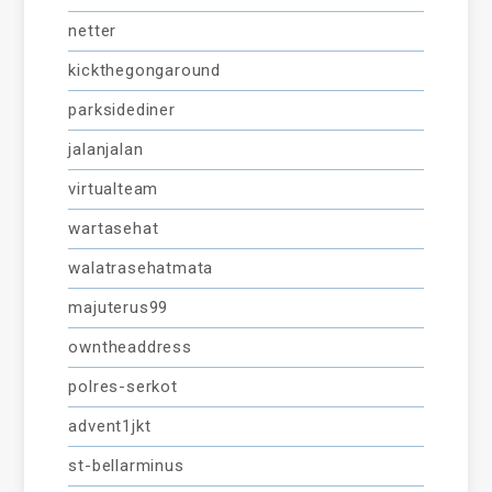
netter
kickthegongaround
parksidediner
jalanjalan
virtualteam
wartasehat
walatrasehatmata
majuterus99
owntheaddress
polres-serkot
advent1jkt
st-bellarminus