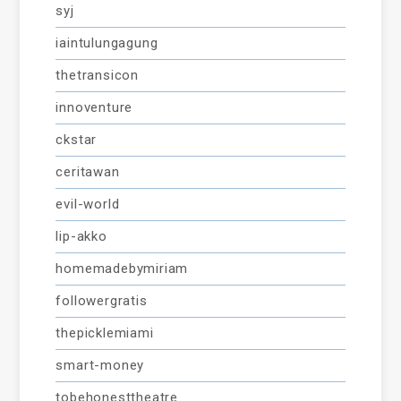
syj
iaintulungagung
thetransicon
innoventure
ckstar
ceritawan
evil-world
lip-akko
homemadebymiriam
followergratis
thepicklemiami
smart-money
tobehonesttheatre