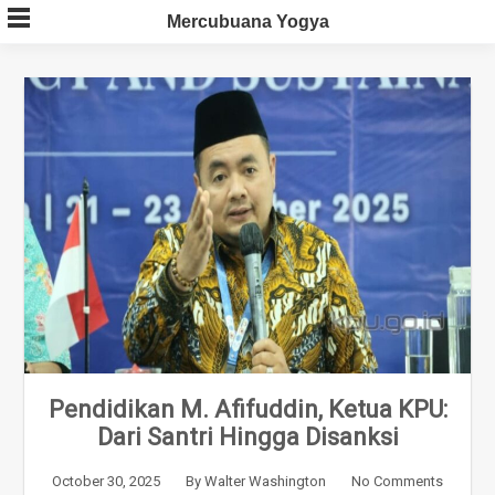
Skip
Mercubuana Yogya
to
content
Pendidikan M. Afifuddin, Ketua KPU:
Dari Santri Hingga Disanksi
October 30, 2025
By
Walter Washington
No Comments