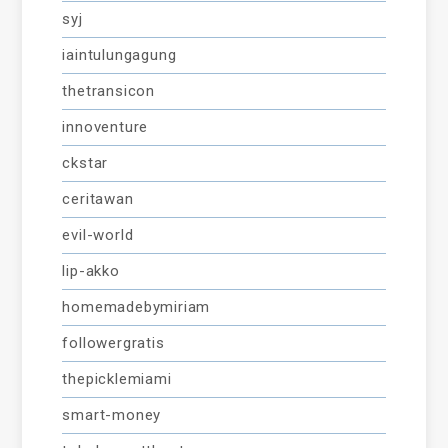
syj
iaintulungagung
thetransicon
innoventure
ckstar
ceritawan
evil-world
lip-akko
homemadebymiriam
followergratis
thepicklemiami
smart-money