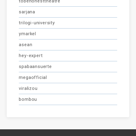
tobehonesttheatre
sarjana
trilogi-university
ymarkel
asean
hey-expert
spabaansuerte
megaofficial
viralizou
bombou