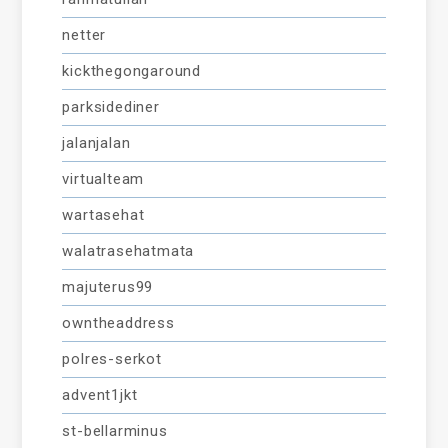
netter
kickthegongaround
parksidediner
jalanjalan
virtualteam
wartasehat
walatrasehatmata
majuterus99
owntheaddress
polres-serkot
advent1jkt
st-bellarminus