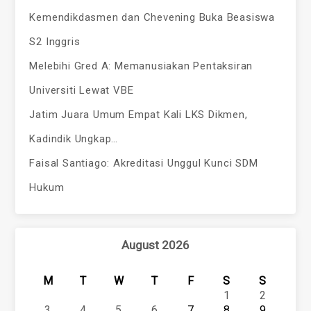
Kemendikdasmen dan Chevening Buka Beasiswa
S2 Inggris
Melebihi Gred A: Memanusiakan Pentaksiran
Universiti Lewat VBE
Jatim Juara Umum Empat Kali LKS Dikmen,
Kadindik Ungkap…
Faisal Santiago: Akreditasi Unggul Kunci SDM
Hukum
August 2026
M
T
W
T
F
S
S
1
2
3
4
5
6
7
8
9