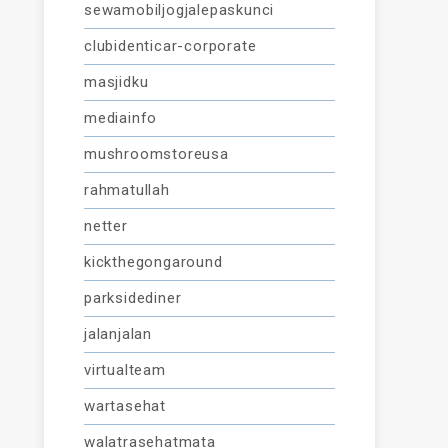
sewamobiljogjalepaskunci
clubidenticar-corporate
masjidku
mediainfo
mushroomstoreusa
rahmatullah
netter
kickthegongaround
parksidediner
jalanjalan
virtualteam
wartasehat
walatrasehatmata