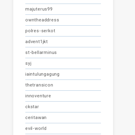
majuterus99
owntheaddress
polres-serkot
advent1jkt
st-bellarminus
syj
iaintulungagung
thetransicon
innoventure
ckstar
ceritawan
evil-world