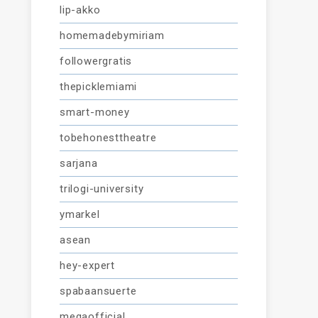
lip-akko
homemadebymiriam
followergratis
thepicklemiami
smart-money
tobehonesttheatre
sarjana
trilogi-university
ymarkel
asean
hey-expert
spabaansuerte
megaofficial