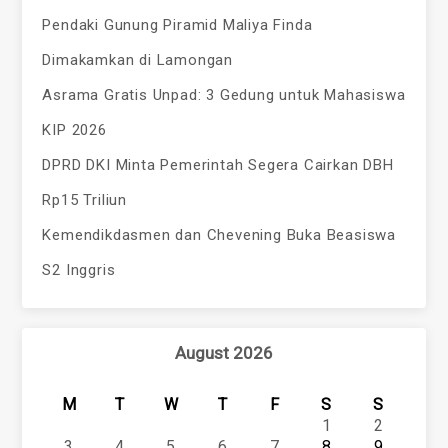
Pendaki Gunung Piramid Maliya Finda
Dimakamkan di Lamongan
Asrama Gratis Unpad: 3 Gedung untuk Mahasiswa
KIP 2026
DPRD DKI Minta Pemerintah Segera Cairkan DBH
Rp15 Triliun
Kemendikdasmen dan Chevening Buka Beasiswa
S2 Inggris
August 2026
M
T
W
T
F
S
S
1
2
3
4
5
6
7
8
9