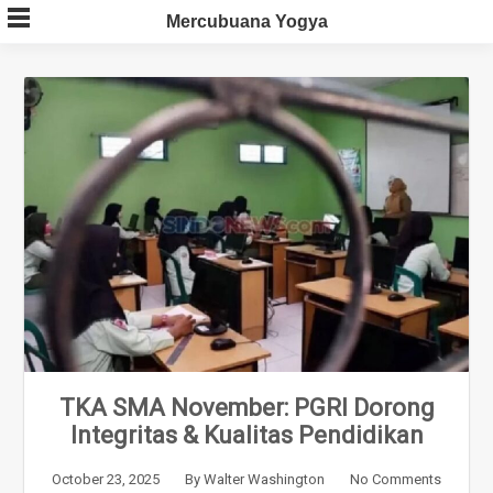
Skip
Mercubuana Yogya
to
content
TKA SMA November: PGRI Dorong
Integritas & Kualitas Pendidikan
October 23, 2025
By
Walter Washington
No Comments