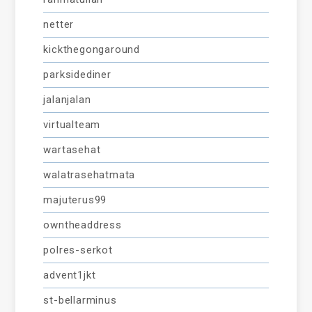
netter
kickthegongaround
parksidediner
jalanjalan
virtualteam
wartasehat
walatrasehatmata
majuterus99
owntheaddress
polres-serkot
advent1jkt
st-bellarminus