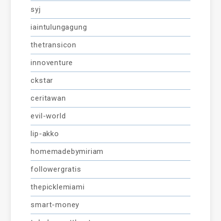
syj
iaintulungagung
thetransicon
innoventure
ckstar
ceritawan
evil-world
lip-akko
homemadebymiriam
followergratis
thepicklemiami
smart-money