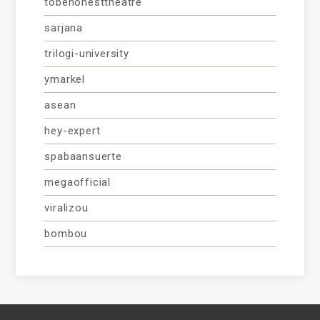
tobehonesttheatre
sarjana
trilogi-university
ymarkel
asean
hey-expert
spabaansuerte
megaofficial
viralizou
bombou