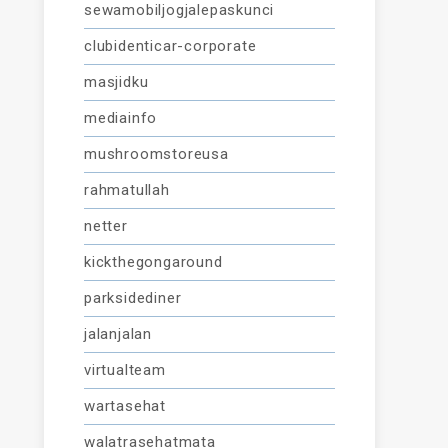
sewamobiljogjalepaskunci
clubidenticar-corporate
masjidku
mediainfo
mushroomstoreusa
rahmatullah
netter
kickthegongaround
parksidediner
jalanjalan
virtualteam
wartasehat
walatrasehatmata