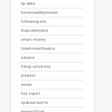
lip-akko
homemadebymiriam
followergratis
thepicklemiami
smart-money
tobehonesttheatre
sarjana
trilogi-university
ymarkel
asean
hey-expert
spabaansuerte
megaofficial