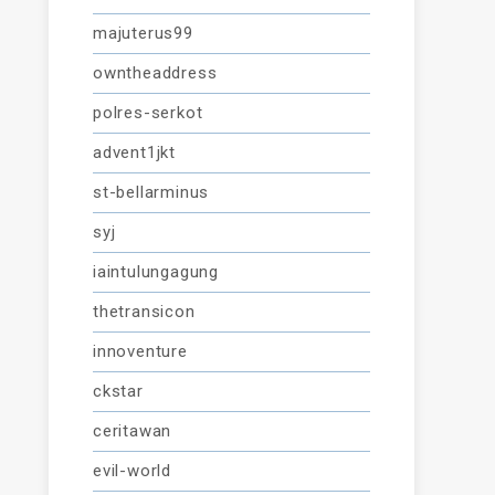
majuterus99
owntheaddress
polres-serkot
advent1jkt
st-bellarminus
syj
iaintulungagung
thetransicon
innoventure
ckstar
ceritawan
evil-world