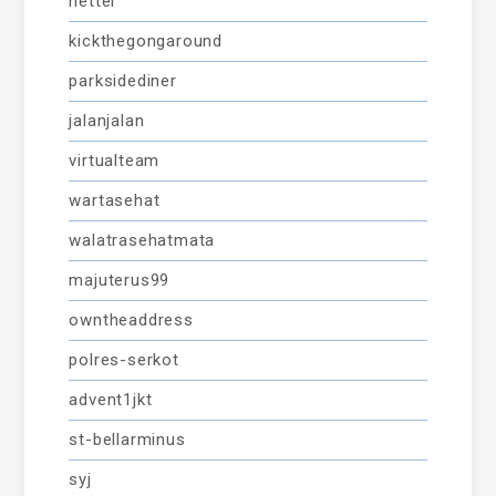
netter
kickthegongaround
parksidediner
jalanjalan
virtualteam
wartasehat
walatrasehatmata
majuterus99
owntheaddress
polres-serkot
advent1jkt
st-bellarminus
syj