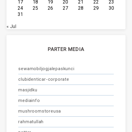
17
18
19
20
21
22
23
24
25
26
27
28
29
30
31
« Jul
PARTER MEDIA
sewamobiljogjalepaskunci
clubidenticar-corporate
masjidku
mediainfo
mushroomstoreusa
rahmatullah