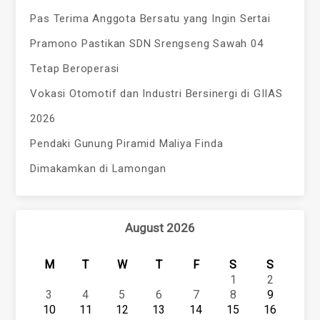
Pas Terima Anggota Bersatu yang Ingin Sertai
Pramono Pastikan SDN Srengseng Sawah 04
Tetap Beroperasi
Vokasi Otomotif dan Industri Bersinergi di GIIAS
2026
Pendaki Gunung Piramid Maliya Finda
Dimakamkan di Lamongan
August 2026
M
T
W
T
F
S
S
1
2
3
4
5
6
7
8
9
10
11
12
13
14
15
16