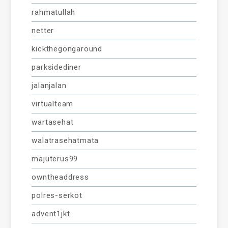
rahmatullah
netter
kickthegongaround
parksidediner
jalanjalan
virtualteam
wartasehat
walatrasehatmata
majuterus99
owntheaddress
polres-serkot
advent1jkt