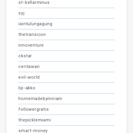
st-bellarminus
syj
iaintulungagung
thetransicon
innoventure
ckstar
ceritawan
evil-world
lip-akko
homemadebymiriam
followergratis
thepicklemiami
smart-money