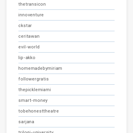
thetransicon
innoventure
ckstar
ceritawan
evil-world
lip-akko
homemadebymiriam
followergratis
thepicklemiami
smart-money
tobehonesttheatre
sarjana
trilogi-university