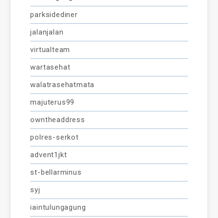
parksidediner
jalanjalan
virtualteam
wartasehat
walatrasehatmata
majuterus99
owntheaddress
polres-serkot
advent1jkt
st-bellarminus
syj
iaintulungagung