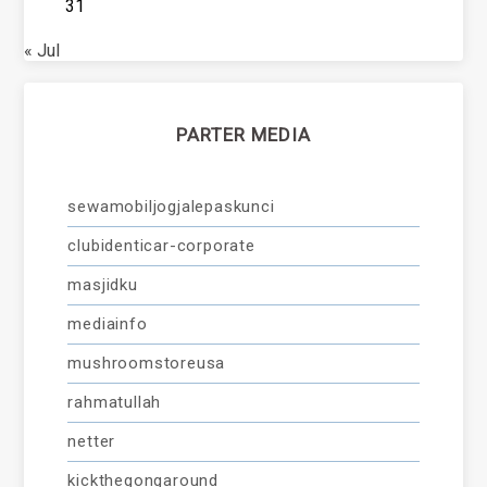
31
« Jul
PARTER MEDIA
sewamobiljogjalepaskunci
clubidenticar-corporate
masjidku
mediainfo
mushroomstoreusa
rahmatullah
netter
kickthegongaround