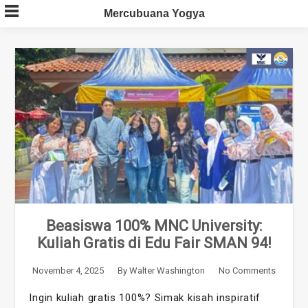
Skip
Mercubuana Yogya
to
content
Beasiswa 100% MNC University:
Kuliah Gratis di Edu Fair SMAN 94!
November 4, 2025
By
Walter Washington
No Comments
Ingin kuliah gratis 100%? Simak kisah inspiratif