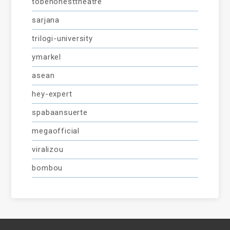
tobehonesttheatre
sarjana
trilogi-university
ymarkel
asean
hey-expert
spabaansuerte
megaofficial
viralizou
bombou