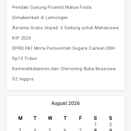
Pendaki Gunung Piramid Maliya Finda
Dimakamkan di Lamongan
Asrama Gratis Unpad: 3 Gedung untuk Mahasiswa
KIP 2026
DPRD DKI Minta Pemerintah Segera Cairkan DBH
Rp15 Triliun
Kemendikdasmen dan Chevening Buka Beasiswa
S2 Inggris
August 2026
M
T
W
T
F
S
S
1
2
3
4
5
6
7
8
9