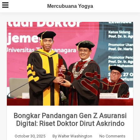
Skip
Mercubuana Yogya
to
content
Bongkar Pandangan Gen Z Asuransi
Digital: Riset Doktor Dirut Askrindo
October 30, 2025
By
Walter Washington
No Comments