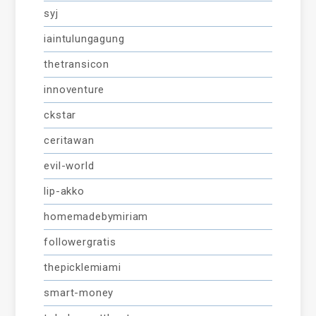
syj
iaintulungagung
thetransicon
innoventure
ckstar
ceritawan
evil-world
lip-akko
homemadebymiriam
followergratis
thepicklemiami
smart-money