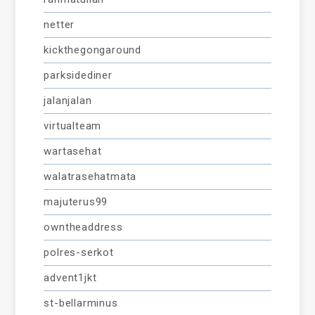
netter
kickthegongaround
parksidediner
jalanjalan
virtualteam
wartasehat
walatrasehatmata
majuterus99
owntheaddress
polres-serkot
advent1jkt
st-bellarminus