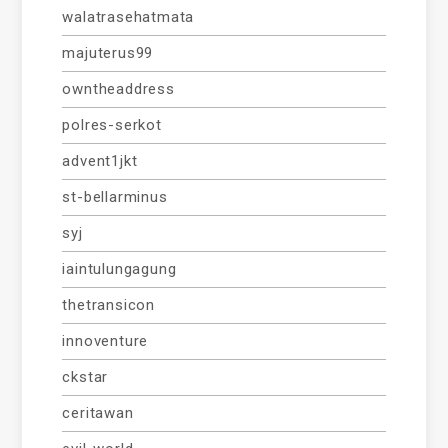
walatrasehatmata
majuterus99
owntheaddress
polres-serkot
advent1jkt
st-bellarminus
syj
iaintulungagung
thetransicon
innoventure
ckstar
ceritawan