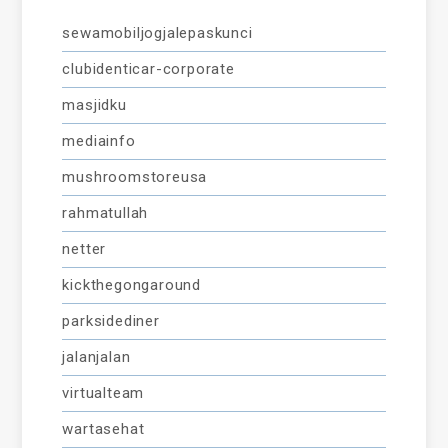
sewamobiljogjalepaskunci
clubidenticar-corporate
masjidku
mediainfo
mushroomstoreusa
rahmatullah
netter
kickthegongaround
parksidediner
jalanjalan
virtualteam
wartasehat