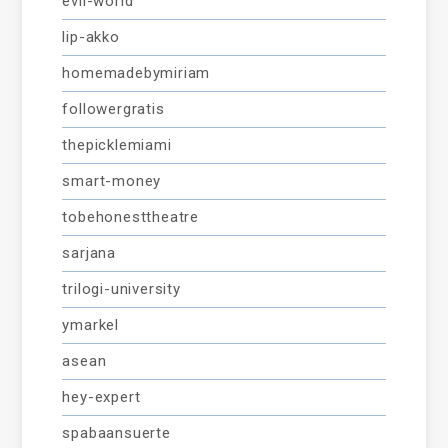
evil-world
lip-akko
homemadebymiriam
followergratis
thepicklemiami
smart-money
tobehonesttheatre
sarjana
trilogi-university
ymarkel
asean
hey-expert
spabaansuerte