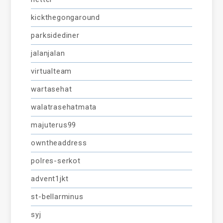
kickthegongaround
parksidediner
jalanjalan
virtualteam
wartasehat
walatrasehatmata
majuterus99
owntheaddress
polres-serkot
advent1jkt
st-bellarminus
syj