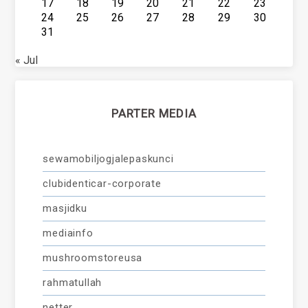
17
18
19
20
21
22
23
24
25
26
27
28
29
30
31
« Jul
PARTER MEDIA
sewamobiljogjalepaskunci
clubidenticar-corporate
masjidku
mediainfo
mushroomstoreusa
rahmatullah
netter