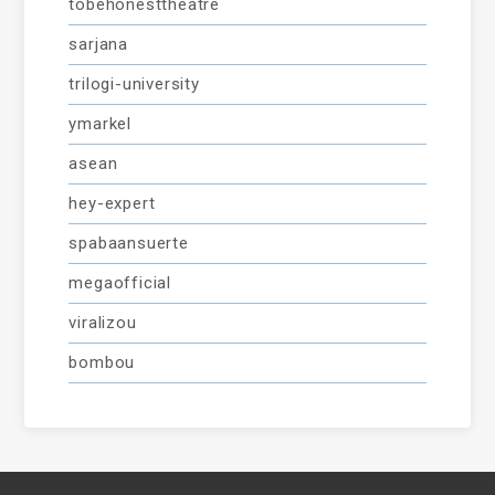
tobehonesttheatre
sarjana
trilogi-university
ymarkel
asean
hey-expert
spabaansuerte
megaofficial
viralizou
bombou