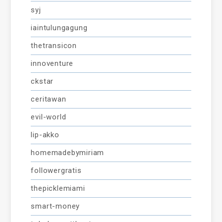
syj
iaintulungagung
thetransicon
innoventure
ckstar
ceritawan
evil-world
lip-akko
homemadebymiriam
followergratis
thepicklemiami
smart-money