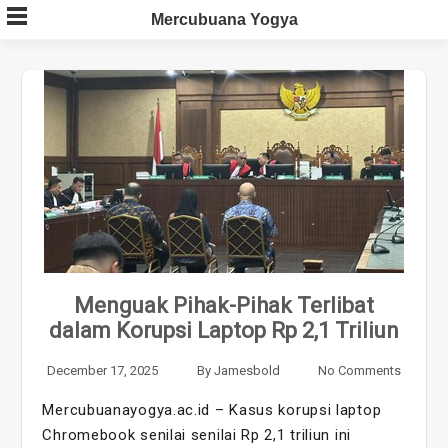
Skip
Mercubuana Yogya
to
content
Menguak Pihak-Pihak Terlibat
dalam Korupsi Laptop Rp 2,1 Triliun
December 17, 2025
By
Jamesbold
No Comments
Mercubuanayogya.ac.id – Kasus korupsi laptop
Chromebook senilai senilai Rp 2,1 triliun ini