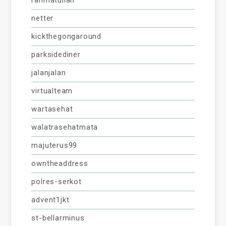
netter
kickthegongaround
parksidediner
jalanjalan
virtualteam
wartasehat
walatrasehatmata
majuterus99
owntheaddress
polres-serkot
advent1jkt
st-bellarminus