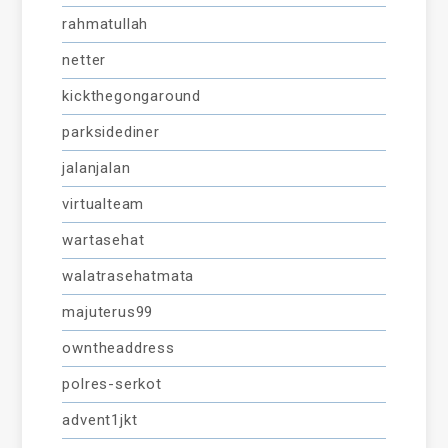
rahmatullah
netter
kickthegongaround
parksidediner
jalanjalan
virtualteam
wartasehat
walatrasehatmata
majuterus99
owntheaddress
polres-serkot
advent1jkt