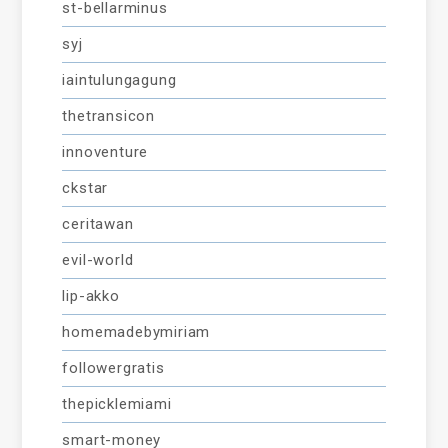
st-bellarminus
syj
iaintulungagung
thetransicon
innoventure
ckstar
ceritawan
evil-world
lip-akko
homemadebymiriam
followergratis
thepicklemiami
smart-money