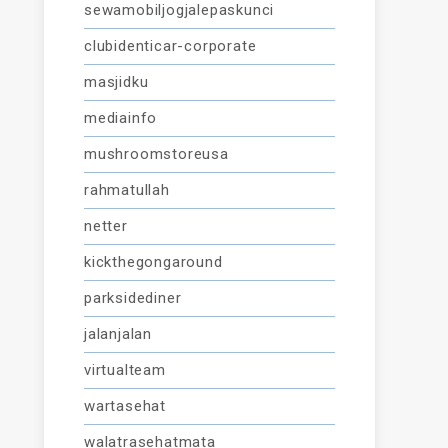
sewamobiljogjalepaskunci
clubidenticar-corporate
masjidku
mediainfo
mushroomstoreusa
rahmatullah
netter
kickthegongaround
parksidediner
jalanjalan
virtualteam
wartasehat
walatrasehatmata