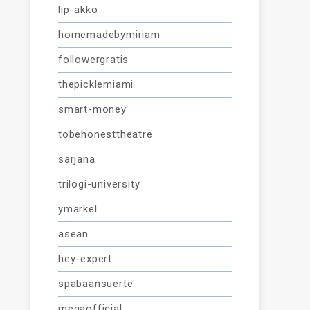
lip-akko
homemadebymiriam
followergratis
thepicklemiami
smart-money
tobehonesttheatre
sarjana
trilogi-university
ymarkel
asean
hey-expert
spabaansuerte
megaofficial