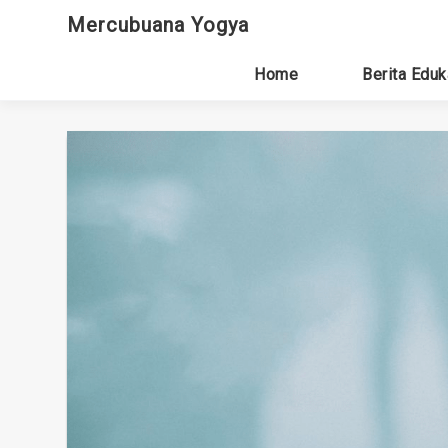
Skip
Mercubuana Yogya
to
content
Home
Berita Eduk