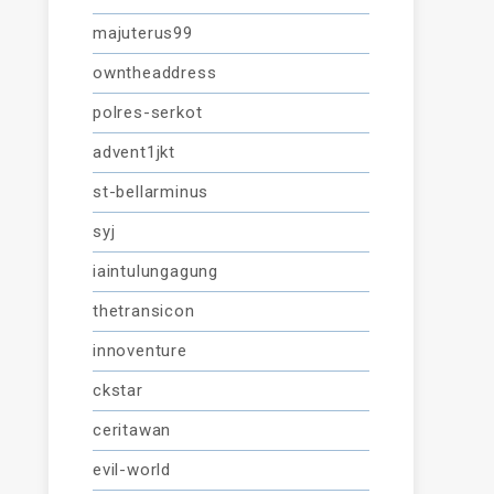
majuterus99
owntheaddress
polres-serkot
advent1jkt
st-bellarminus
syj
iaintulungagung
thetransicon
innoventure
ckstar
ceritawan
evil-world