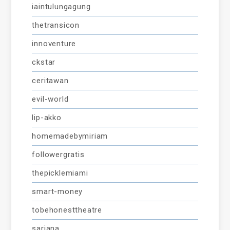
iaintulungagung
thetransicon
innoventure
ckstar
ceritawan
evil-world
lip-akko
homemadebymiriam
followergratis
thepicklemiami
smart-money
tobehonesttheatre
sarjana