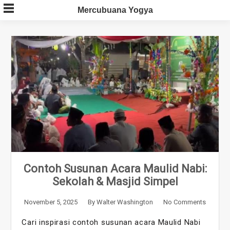
Skip
Mercubuana Yogya
to
content
Contoh Susunan Acara Maulid Nabi:
Sekolah & Masjid Simpel
November 5, 2025
By
Walter Washington
No Comments
Cari inspirasi contoh susunan acara Maulid Nabi