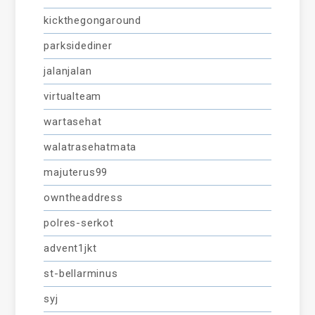
kickthegongaround
parksidediner
jalanjalan
virtualteam
wartasehat
walatrasehatmata
majuterus99
owntheaddress
polres-serkot
advent1jkt
st-bellarminus
syj