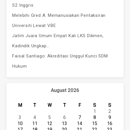
S2 Inggris
Melebihi Gred A: Memanusiakan Pentaksiran
Universiti Lewat VBE
Jatim Juara Umum Empat Kali LKS Dikmen,
Kadindik Ungkap…
Faisal Santiago: Akreditasi Unggul Kunci SDM
Hukum
August 2026
M
T
W
T
F
S
S
1
2
3
4
5
6
7
8
9
10
11
12
13
14
15
16
17
18
19
20
21
22
23