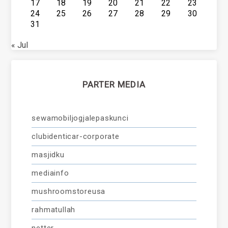
17
18
19
20
21
22
23
24
25
26
27
28
29
30
31
« Jul
PARTER MEDIA
sewamobiljogjalepaskunci
clubidenticar-corporate
masjidku
mediainfo
mushroomstoreusa
rahmatullah