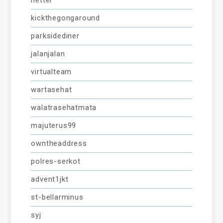
netter
kickthegongaround
parksidediner
jalanjalan
virtualteam
wartasehat
walatrasehatmata
majuterus99
owntheaddress
polres-serkot
advent1jkt
st-bellarminus
syj