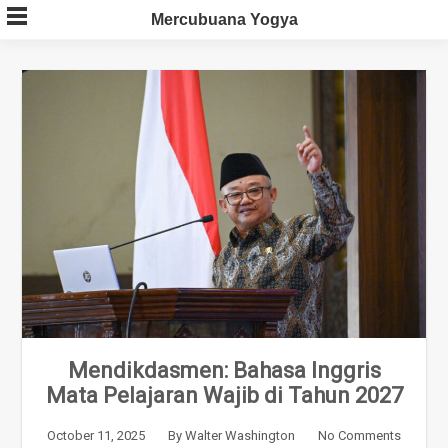
Skip
Mercubuana Yogya
to
content
Mendikdasmen: Bahasa Inggris
Mata Pelajaran Wajib di Tahun 2027
October 11, 2025
By
Walter Washington
No Comments