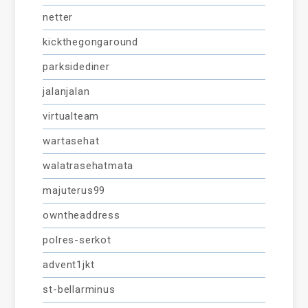
netter
kickthegongaround
parksidediner
jalanjalan
virtualteam
wartasehat
walatrasehatmata
majuterus99
owntheaddress
polres-serkot
advent1jkt
st-bellarminus