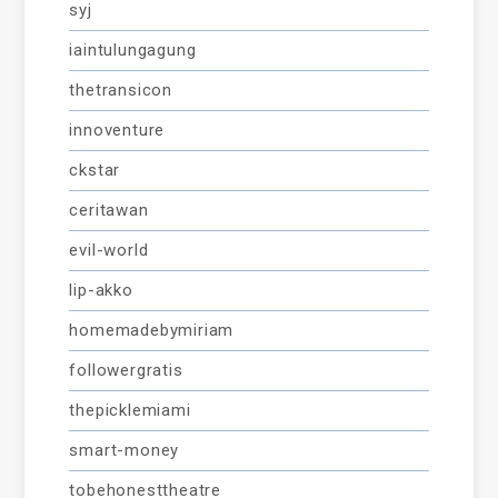
syj
iaintulungagung
thetransicon
innoventure
ckstar
ceritawan
evil-world
lip-akko
homemadebymiriam
followergratis
thepicklemiami
smart-money
tobehonesttheatre