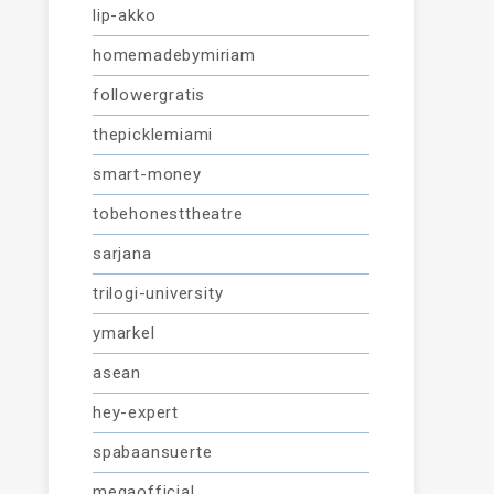
lip-akko
homemadebymiriam
followergratis
thepicklemiami
smart-money
tobehonesttheatre
sarjana
trilogi-university
ymarkel
asean
hey-expert
spabaansuerte
megaofficial