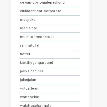
sewamobiljogjalepaskunci
clubidenticar-corporate
masjidku
mediainfo
mushroomstoreusa
rahmatullah
netter
kickthegongaround
parksidediner
jalanjalan
virtualteam
wartasehat
walatrasehatmata