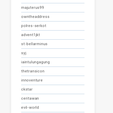
majuterus99
owntheaddress
polres-serkot
advent1jkt
st-bellarminus
syj
iaintulungagung
thetransicon
innoventure
ckstar
ceritawan
evil-world